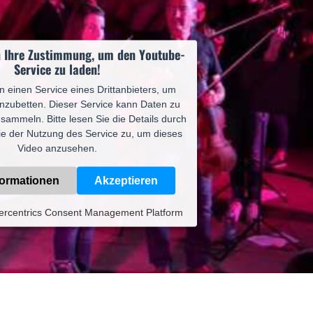
n Ihre Zustimmung, um den Youtube-
Service zu laden!
 einen Service eines Drittanbieters, um
inzubetten. Dieser Service kann Daten zu
n sammeln. Bitte lesen Sie die Details durch
e der Nutzung des Service zu, um dieses
Video anzusehen.
formationen
Akzeptieren
ercentrics Consent Management Platform