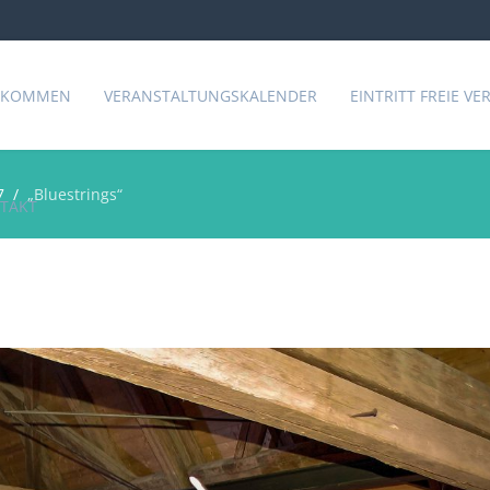
LKOMMEN
VERANSTALTUNGSKALENDER
EINTRITT FREIE V
7
„Bluestrings“
TAKT