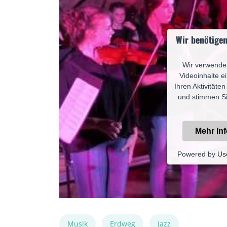
Wir benötige
Wir verwenden
Videoinhalte e
Ihren Aktivitäte
und stimmen Si
Mehr In
Powered by
Us
Musik
Erdweg
Jazz