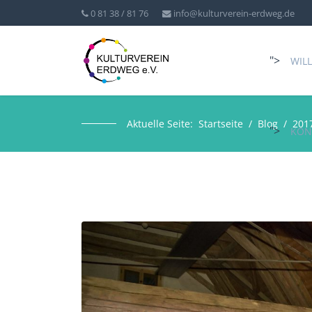
0 81 38 / 81 76
info@kulturverein-erdweg.de
">
WIL
Aktuelle Seite:
Startseite
Blog
201
">
KON