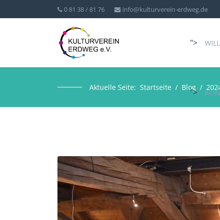
0 81 38 / 81 76
info@kulturverein-erdweg.de
">
WIL
Aktuelle Seite:
Startseite
Blog
202
">
KON